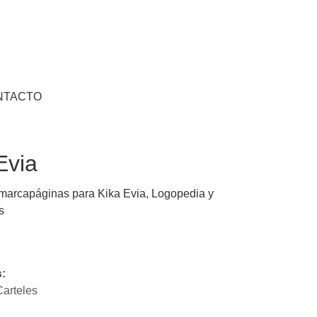
NTACTO
Evia
marcapáginas para Kika Evia, Logopedia y
s
:
Carteles